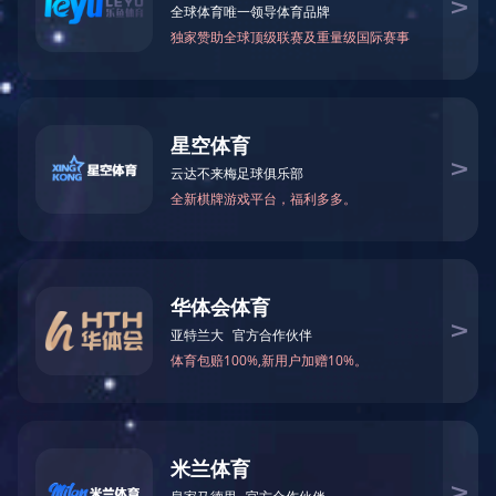
更新时间：2026-04-21 点击次数：168
行业背景
中国科研服务行业正处于高速增长期。据智研咨询发布的数
据，2025年我国科研技术服务业销售收入同比增长20.4%，科技
含量较高的知识产权密集型产业销售收入同比增长10.7%。从市
场规模来看，2026年中国科技服务市场预计将达到96,707.7亿
元，行业正从“单一外包”向“生态赋能”加速升级。
与此同时，国内科学服务行业的竞争格局也在悄然变化。随
着全球科研领域的蓬勃发展，科学服务行业在近年来发展迅速，
目前美国、欧洲等发达国家或地区相关行业发展已基本成熟，行
业集中度呈上升趋势。而中国市场正处在从“野蛮生长”向“品牌
化、专业化”过渡的关键期。据“科小服”指数研究显示，北京、上
海、广东三地形成“三极鼎立”的发展态势，其中北京研发策源能
力居首。