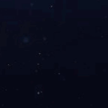
开云体育·开云官方网站-开云体育(中国)
地址：上海市宝山区长江南路180号B区650室
邮箱：yilaibo@shyilaibo.com
关注我们
欢迎您关注我们的微信公众号
了解更多信息
版权所有 © 2026 开云体育·开云官方网站-开云体育(中国) All Rights